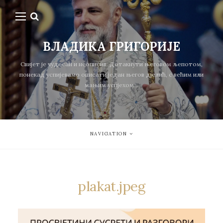
ВЛАДИКА ГРИГОРИЈЕ
Свијет је чудесан и неописив. Дотакнути његовом љепотом,
понекад успијевамо описати један његов дјелић, с већим или
мањим успјехом...
NAVIGATION
plakat.jpeg